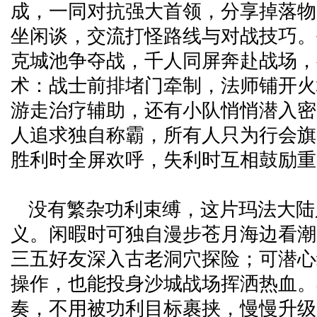
成，一同对抗强大首领，分享掉落物
坐闲谈，交流打怪路线与对战技巧。
克城池争夺战，千人同屏奔赴战场，
术：战士前排堵门牵制，法师铺开火
游走治疗辅助，还有小队悄悄潜入密
人追求独自称霸，所有人只为行会旗
胜利时全屏欢呼，失利时互相鼓励重
没有繁杂功利束缚，这片玛法大陆
义。闲暇时可独自漫步苍月海边看潮
三五好友深入古老洞穴探险；可潜心
操作，也能投身沙城战场挥洒热血。
奏，不用被功利目标裹挟，慢慢升级