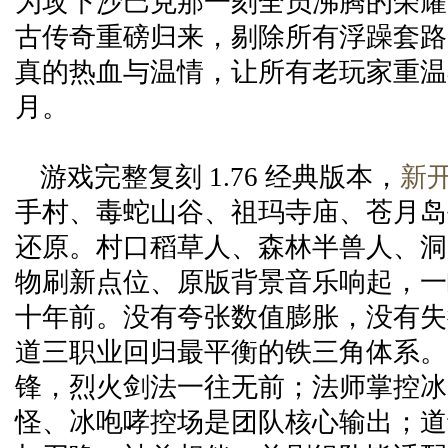
为攻下沙巴克那一刻全员沸腾的荣耀
古传奇重磅归来，剔除所有浮躁套路
真的热血与温情，让所有老玩家重温
月。
游戏完整复刻 1.76 经典版本，
新
手村、毒蛇山谷、祖玛寺庙、苍月岛
还原。村口稻草人、森林半兽人、洞
物刷新点位、原版背景音乐响起，一
十年前。没有夸张数值膨胀，没有失
道三职业回归最平衡的铁三角体系。
锋，烈火剑法一往无前；法师掌控冰
怪、冰咆哮控场是团队核心输出；道