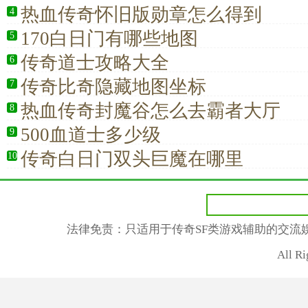
热血传奇怀旧版勋章怎么得到
4
170白日门有哪些地图
5
传奇道士攻略大全
6
传奇比奇隐藏地图坐标
7
热血传奇封魔谷怎么去霸者大厅
8
500血道士多少级
9
传奇白日门双头巨魔在哪里
10
法律免责：只适用于传奇SF类游戏辅助的交流
All R