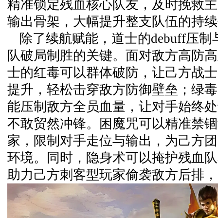
精准锁定残血核心队友，及时挽救主
输出骨架，大幅提升整支队伍的持续
除了续航赋能，道士的debuff压
队破局制胜的关键。面对敌方高防高
士的红毒可以群体破防，让己方战士
提升，轻松击穿敌方防御壁垒；绿毒
能压制敌方全员血量，让对手始终处
不敢贸然冲锋。困魔咒可以精准禁锢
家，限制对手走位与输出，为己方团
环境。同时，隐身术可以掩护残血队
助力己方刺客型玩家偷袭敌方后排，