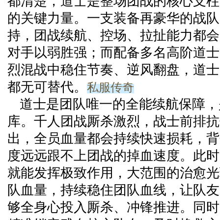
都清楚，道士是整场团战的核心支柱
的关键力量。一支装备再豪华的战队
持，团战续航、控场、拉扯能力都会
对手以弱胜强；而配备多名高阶道士
烈混战中稳住节奏、逆风翻盘，道士
私服传奇
都无可替代。
道士是团队唯一的全能续航保障，
库。千人团战厮杀激烈，战士前排抗
出，全员血量都会持续快速损耗，背
度远远跟不上团战的掉血速度。此时
就能发挥极致作用，大范围的治愈光
队血量，持续稳住团队血线，让队友
够全身心投入厮杀、冲锋推进。同时