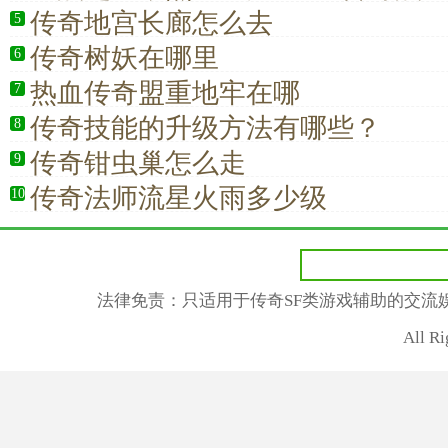
法脊梁
传奇地宫长廊怎么去
5
传奇树妖在哪里
6
热血传奇盟重地牢在哪
7
传奇技能的升级方法有哪些？
8
传奇钳虫巢怎么走
9
传奇法师流星火雨多少级
10
法律免责：只适用于传奇SF类游戏辅助的交流
All R