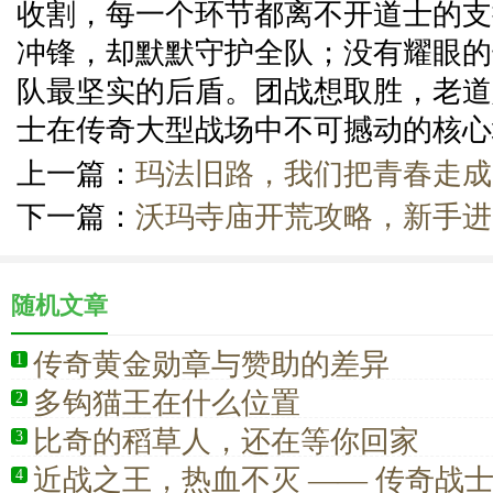
收割，每一个环节都离不开道士的支
冲锋，却默默守护全队；没有耀眼的
队最坚实的后盾。团战想取胜，老道
士在传奇大型战场中不可撼动的核心
上一篇：
玛法旧路，我们把青春走成
下一篇：
沃玛寺庙开荒攻略，新手进
随机文章
传奇黄金勋章与赞助的差异
1
多钩猫王在什么位置
2
比奇的稻草人，还在等你回家
3
近战之王，热血不灭 —— 传奇战
4