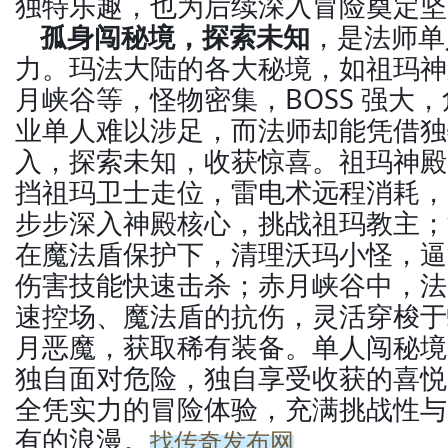
独特乐趣，也为后续深入冒险奠定坚
孤身闯秘境，探索未知
，是法师单
力。玛法大陆的各大秘境，如祖玛神
月峡谷等，怪物密集，BOSS 强大
业单人难以涉足，而法师却能凭借独
入，探索未知，收获惊喜。祖玛神殿
挡祖玛卫士走位，雷电术远程消耗，
步步深入神殿核心，挑战祖玛教主；
在魔法盾保护下，清理沃玛小怪，逼
伤害技能快速击杀；赤月峡谷中，法
速控场、魔法盾的抗伤，灵活穿梭于
月恶魔，获取稀有装备。单人闯秘境
独自面对危险，独自享受收获的喜悦
全凭实力的冒险体验，充满挑战性与
有的浪漫。
找传奇发布网