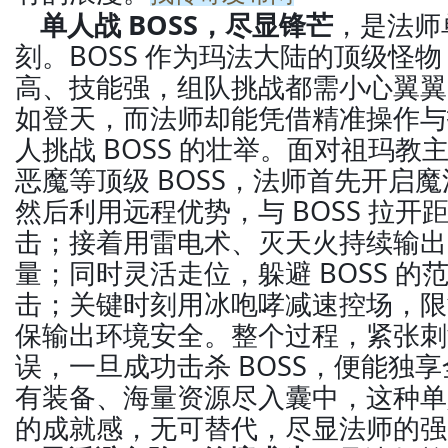
单人战 BOSS，尽显锋芒
，是法师
刻。BOSS 作为玛法大陆的顶级怪
高、技能强，组队挑战都需小心翼翼
如登天，而法师却能凭借精准操作与
人挑战 BOSS 的壮举。面对祖玛
恶魔等顶级 BOSS，法师首先开启
然后利用远程优势，与 BOSS 拉
击；接着用雷电术、灭天火持续输出，消
量；同时灵活走位，躲避 BOSS 的
击；关键时刻用冰咆哮减速控场，限制
保输出环境安全。整个过程，紧张刺
误，一旦成功击杀 BOSS，便能独
有装备、海量资源尽入囊中，这种单人
的成就感，无可替代，尽显法师的强