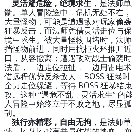
灵活避危险，绝境求生
，是法师单
髓。单人冒险途中，危机无处不在，
大量怪物，可能是遭遇敌对玩家偷袭，
狂暴反击，而法师凭借灵活走位与保
境中求生。被大量怪物围堵时，法师
挡怪物前进，同时用抗拒火环推开近
口，从容撤离；遭遇敌对战士偷袭时
法盾，一边走位拉扯，一边用雷电术
借远程优势反杀敌人；BOSS 狂暴
全力走位躲避，等待 BOSS 狂暴结
攻。这种 “遇危不乱，灵活求生” 
人冒险中始终立于不败之地，尽显孤
韧。
独行亦精彩，自由无拘
，是法师单
怀。团队团战有并肩作战的热血，而