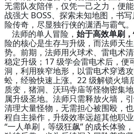
无需队友陪伴，仅凭一己之力，便能
战强大 BOSS、探索未知地图，书
险传奇，尽显独行侠的潇洒与霸气。
法师的单人冒险，
始于高效单刷，
险的核心是生存与升级，而法师天生
势。前期，法师用火球术、雷电术清
稳定升级；17 级学会雷电术后，便
洞，利用狭窄地形，以雷电术穿透攻
蚣，经验快速上涨。22 级解锁火墙
质变，猪洞、沃玛寺庙等怪物密集地
属升级圣地。法师只需释放火墙，引
清理大量怪物，无需担心被围殴，也
程自主操作，升级效率远超其他职业
“一人单刷，等级狂飙” 的成长体验