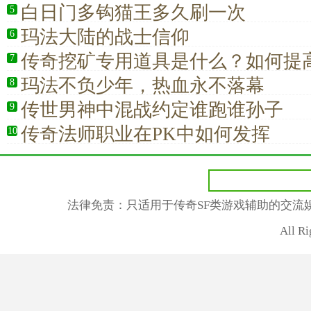
白日门多钩猫王多久刷一次
5
玛法大陆的战士信仰
6
传奇挖矿专用道具是什么？如何提
7
率？
玛法不负少年，热血永不落幕
8
传世男神中混战约定谁跑谁孙子
9
传奇法师职业在PK中如何发挥
10
法律免责：只适用于传奇SF类游戏辅助的交流
All R