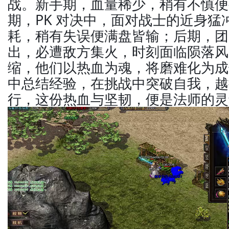
战。新手期，血量稀少，稍有不慎便
期，PK 对决中，面对战士的近身猛
耗，稍有失误便满盘皆输；后期，团
出，必遭敌方集火，时刻面临陨落风
缩，他们以热血为魂，将磨难化为成
中总结经验，在挑战中突破自我，越
行，这份热血与坚韧，便是法师的灵