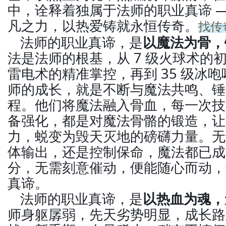
中，诠释着独属于法师的职业真谛 —
凡之力，以热爱铸就永恒传奇。
找传
法师的职业真谛，是
以魔法为骨，
法是法师的根基，从 7 级火球术的初
雷电术的精准掌控，再到 35 级冰
师的成长，就是不断与魔法共鸣、锤
程。他们将魔法融入骨血，每一次技
备强化，都是对魔法骨骼的锻造，让
力，蜕变为毁天灭地的磅礴力量。无
体输出，还是控制保命，魔法都已成
分，无需刻意催动，便能随心而动，
真谛。
法师的职业真谛，是
以热血为魂，
师身躯孱弱，先天劣势明显，成长路