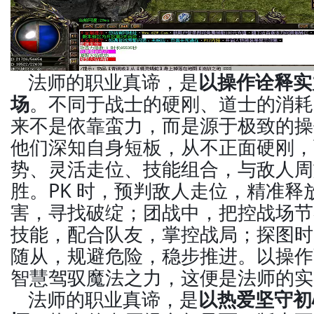
法师的职业真谛，是
以操作诠释实
场
。不同于战士的硬刚、道士的消耗
来不是依靠蛮力，而是源于极致的操
他们深知自身短板，从不正面硬刚，
势、灵活走位、技能组合，与敌人周
胜。PK 时，预判敌人走位，精准释
害，寻找破绽；团战中，把控战场节
技能，配合队友，掌控战局；探图时
随从，规避危险，稳步推进。以操作
智慧驾驭魔法之力，这便是法师的实
法师的职业真谛，是
以热爱坚守初